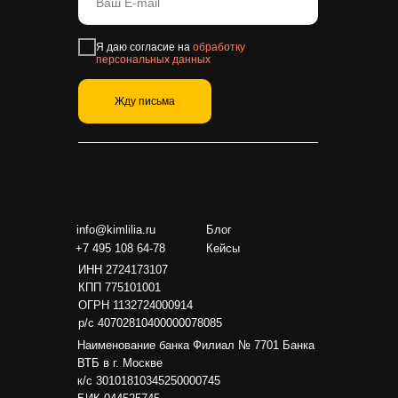
Я даю согласие на
обработку
персональных данных
Жду письма
info@kimlilia.ru
Блог
+7 495 108 64-78
Кейсы
ИНН 2724173107
КПП 775101001
ОГРН 1132724000914
р/с 40702810400000078085
Наименование банка Филиал № 7701 Банка
ВТБ в г. Москве
к/с 30101810345250000745