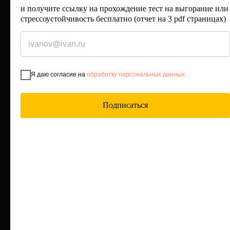
Оставьте свой email и я вам
и получите ссылку на прохождение тест на выгорание или
напишу
стрессоустойчивость бесплатно (отчет на 3 pdf страницах)
Подпишитесь, чтобы получать полезные
материалы 2 раза в месяц
Я даю согласие на
обработку персональных данных
Я даю согласие на
обработку
персональных данных
Подписаться
Жду письма
info@kimlilia.ru
Блог
+7 495 108 64-78
Кейсы
ИНН 2724173107
КПП 775101001