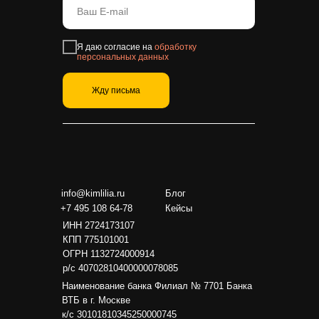
Я даю согласие на
обработку
персональных данных
Жду письма
info@kimlilia.ru
Блог
+7 495 108 64-78
Кейсы
ИНН 2724173107
КПП 775101001
ОГРН 1132724000914
р/с 40702810400000078085
Наименование банка Филиал № 7701 Банка
ВТБ в г. Москве
к/с 30101810345250000745