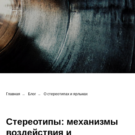
Главная
→
Блог
→
О стереотипах и ярлыках
Стереотипы: механизмы
воздействия и