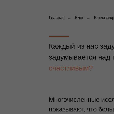
Главная
→
Блог
→
В чем сек
Каждый из нас зад
задумывается над 
счастливым?
Многочисленные исс
показывают, что бол