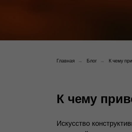
Главная
→
Блог
→
К чему пр
К чему прив
Искусство конструктив