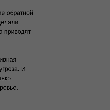
ие обратной
делали
о приводят
тивная
угроза. И
лько
ровье,