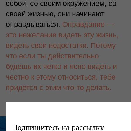
собой, со своим окружением, со
своей жизнью, они начинают
оправдываться.
Оправдание —
это нежелание видеть эту жизнь,
видеть свои недостатки. Потому
что если ты действительно
будешь их четко и ясно видеть и
честно к этому относиться, тебе
придется с этим что-то делать.
Подпишитесь на рассылку