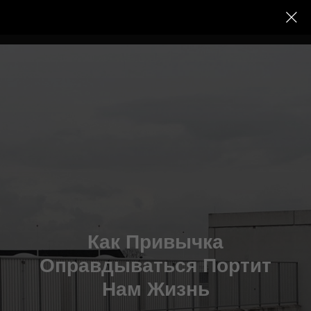
Как Привычка
Оправдываться Портит
Нам Жизнь