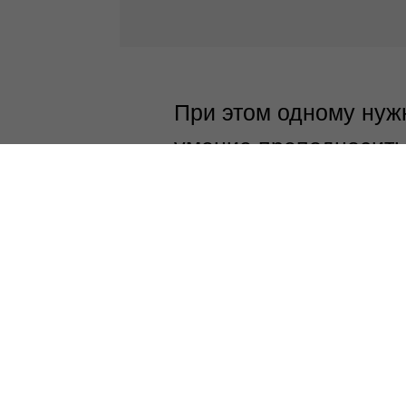
При этом одному нуж
умение преподносить 
внешние качества: по
мышцы, правильно пит
Я к тому, что красив
Нужно исходить из тог
Самое главное, что я
желание к изменениям