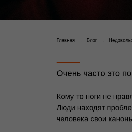
Главная
→
Блог
→
Недовольс
Очень часто это п
Кому-то ноги не нравят
Люди находят проблем
человека свои каноны