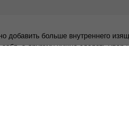
но добавить больше внутреннего изящ
себя, а другому нужно сделать упор и
менять стиль, привести вес в норму, 
аться, вести здоровый образ жизни и
ым сделать можно абсолютно любого ч
о, какие у тебя данные.
 хочу сказать, чтобы у Вас было внут
. Не такое: «Ну, да, было бы неплох