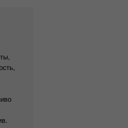
ты,
ость,
сиво
ив.