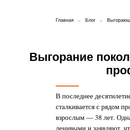
Главная
→
Блог
→
Выгорающе
Выгорание поколе
про
В последнее десятилети
сталкивается с рядом п
взрослым — 38 лет. Одн
ленивыми и заявляют, чт