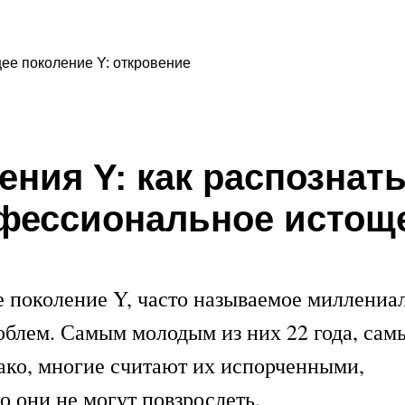
е поколение Y: откровение
ния Y: как распознат
фессиональное истощ
е поколение Y, часто называемое миллениа
роблем. Самым молодым из них 22 года, сам
ако, многие считают их испорченными,
о они не могут повзрослеть.