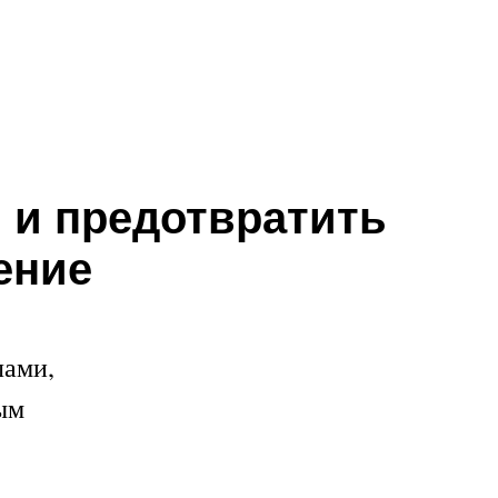
ь и предотвратить
ение
лами,
ым