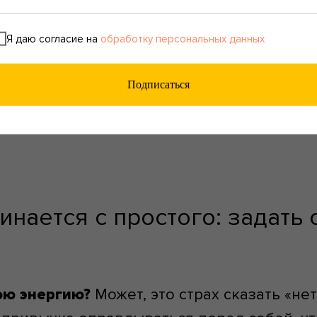
т казаться, будто это всё слишком
 что «маленькое зло» — это тоже зло.
Я даю согласие на
обработку персональных данных
еньшее из двух зол, мы постепенно гасим
 душе заводится желание жить ярко, когда
Подписаться
яться, мы начинаем действовать, читать,
 способы раскрыть потенциал.
инается с простого: задать 
ою энергию?
Может, это страх сказать «нет