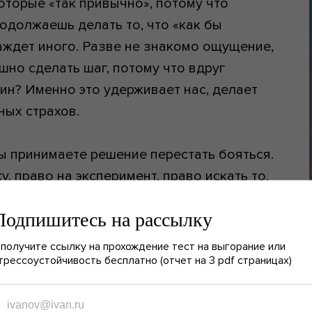
оторые «так привычно», потому что
одолжаешь делать то, что «как бы
аждет иного. Разве не знакомо ощущение,
ашно сделать шаг, потому что вдруг
ин? Именно это удерживает нас, делает
ных страхов.
вы принимаете решение перестать бояться.
, право на эксперимент, право искать то,
т ваше сердце биться чаще. Вы встречаете
Подпишитесь на рассылку
т вас с полуслова. Или вы находите дело,
отока и вдохновения. Или даже вы сами
 получите ссылку на прохождение тест на выгорание или
трессоустойчивость бесплатно (отчет на 3 pdf страницах)
 о чём раньше просто не подозревали. И
е краски, новые эмоции, новые открытия.