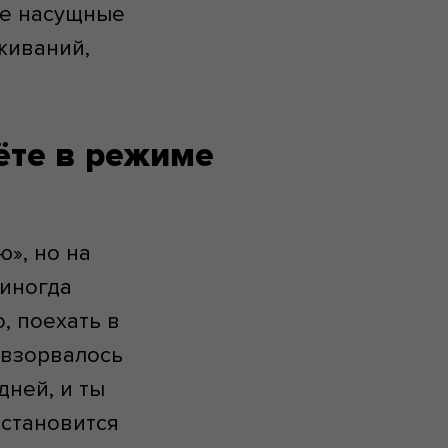
ые насущные
еживаний,
ёте в режиме
ю», но на
 иногда
о, поехать в
г взорвалось
дней, и ты
 становится