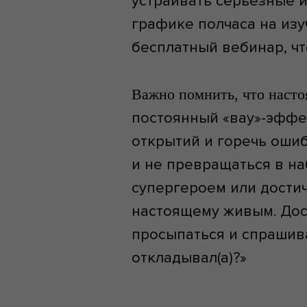
устраивать серьёзные и
графике полчаса на изуч
бесплатный вебинар, чт
Важно помнить, что наст
постоянный «вау»-эффек
открытий и горечь ошиб
и не превращаться в н
супергероем или достич
настоящему живым. Дос
просыпаться и спрашиват
откладывал(а)?»