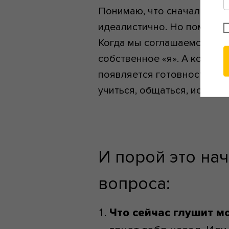
Понимаю, что сначала може
идеалистично. Но помните,
Когда мы соглашаемся на м
собственное «я». А когда в
появляется готовность мен
учиться, общаться, искать
И порой это нач
вопроса:
Что сейчас глушит м