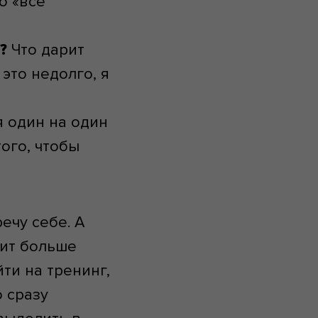
о «всё
?
Что дарит
это недолго, я
я один на один
того, чтобы
ечу себе. А
дит больше
ти на тренинг,
 сразу