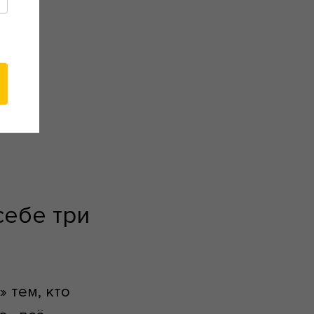
себе три
» тем, кто